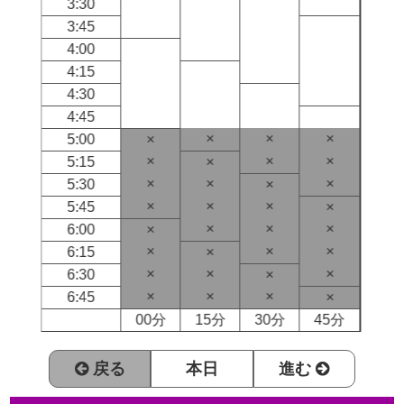
3:30
3:45
4:00
4:15
4:30
4:45
×
×
×
5:00
×
×
×
×
5:15
×
×
×
×
5:30
×
×
×
×
5:45
×
×
×
×
6:00
×
×
×
×
6:15
×
×
×
×
6:30
×
×
×
×
6:45
×
00分
15分
30分
45分
戻る
本日
進む