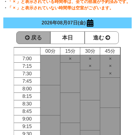
・
「 × 」と表示されている時間帯は、全ての部屋が予約済みです。
・
「 × 」と表示されていない時間帯は空室がございます。
2026年08月07日(金)
戻る
本日
進む
00分
15分
30分
45分
7:00
×
×
×
×
×
7:15
×
7:30
7:45
8:00
8:15
8:30
8:45
9:00
9:15
9:30