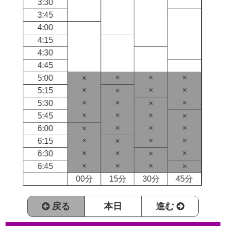
3:30
3:45
4:00
4:15
4:30
4:45
×
×
×
5:00
×
×
×
×
5:15
×
×
×
×
5:30
×
×
×
×
5:45
×
×
×
×
6:00
×
×
×
×
6:15
×
×
×
×
6:30
×
×
×
×
6:45
×
00分
15分
30分
45分
戻る
本日
進む