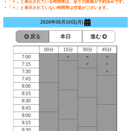
・
「 × 」と表示されている時間帯は、全ての部屋が予約済みです。
・
「 × 」と表示されていない時間帯は空室がございます。
2026年08月10日(月)
戻る
本日
進む
00分
15分
30分
45分
7:00
×
×
×
×
×
7:15
×
7:30
7:45
8:00
8:15
8:30
8:45
9:00
9:15
9:30