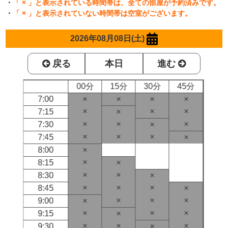
・
「 × 」と表示されている時間帯は、全ての部屋が予約済みです。
・
「 × 」と表示されていない時間帯は空室がございます。
2026年08月08日(土)
戻る
本日
進む
00分
15分
30分
45分
7:00
×
×
×
×
×
×
×
7:15
×
×
×
×
7:30
×
×
×
×
7:45
×
8:00
×
×
8:15
×
×
×
8:30
×
×
×
×
8:45
×
×
×
×
9:00
×
×
×
×
9:15
×
×
×
×
9:30
×