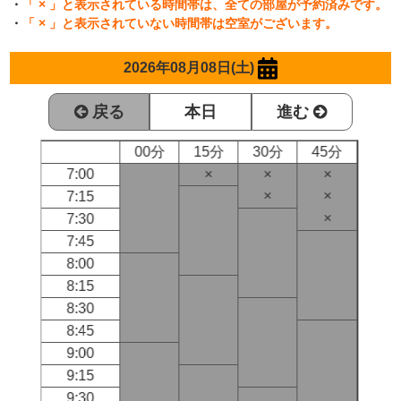
・
「 × 」と表示されている時間帯は、全ての部屋が予約済みです。
・
「 × 」と表示されていない時間帯は空室がございます。
2026年08月08日(土)
戻る
本日
進む
00分
15分
30分
45分
7:00
×
×
×
×
×
7:15
×
7:30
7:45
8:00
8:15
8:30
8:45
9:00
9:15
9:30