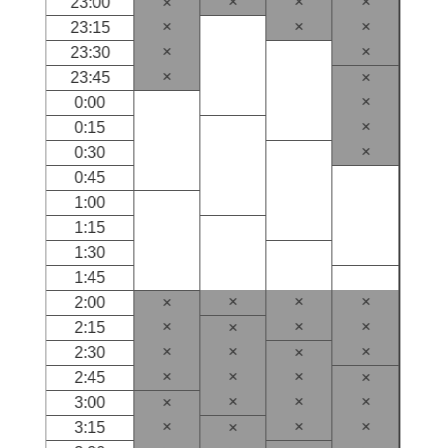
×
×
×
23:00
×
×
×
×
23:15
×
×
23:30
×
23:45
×
×
0:00
×
0:15
×
0:30
0:45
1:00
1:15
1:30
1:45
×
×
×
2:00
×
×
×
×
2:15
×
×
×
×
2:30
×
×
×
×
2:45
×
×
×
×
3:00
×
×
×
×
3:15
×