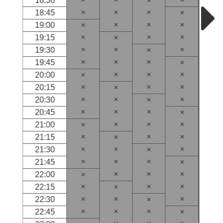
18:30
×
×
×
×
18:45
×
×
×
×
19:00
×
×
×
×
19:15
×
×
×
×
19:30
×
×
×
×
19:45
×
×
×
×
20:00
×
×
×
×
20:15
×
×
×
×
20:30
×
×
×
×
20:45
×
×
×
×
21:00
×
×
×
×
21:15
×
×
×
×
21:30
×
×
×
×
21:45
×
×
×
×
22:00
×
×
×
×
22:15
×
×
×
×
22:30
×
×
×
×
22:45
×