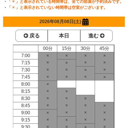
・
「 × 」と表示されている時間帯は、全ての部屋が予約済みです。
・
「 × 」と表示されていない時間帯は空室がございます。
2026年08月08日(土)
戻る
本日
進む
00分
15分
30分
45分
7:00
×
×
×
×
×
×
×
7:15
×
×
×
×
7:30
×
×
×
×
7:45
×
8:00
×
×
8:15
×
×
×
8:30
×
×
×
×
8:45
×
×
×
×
9:00
×
×
×
×
9:15
×
×
×
×
9:30
×