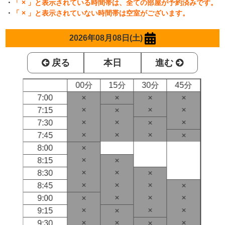
・
「 × 」と表示されている時間帯は、全ての部屋が予約済みです。
・
「 × 」と表示されていない時間帯は空室がございます。
2026年08月08日(土)
戻る
本日
進む
00分
15分
30分
45分
7:00
×
×
×
×
×
×
×
7:15
×
×
×
×
7:30
×
×
×
×
7:45
×
8:00
×
×
8:15
×
×
×
8:30
×
×
×
×
8:45
×
×
×
×
9:00
×
×
×
×
9:15
×
×
×
×
9:30
×