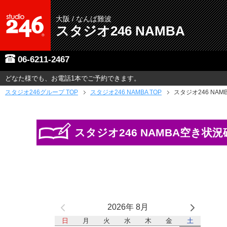
大阪 / なんば難波
スタジオ246 NAMBA
06-6211-2467
どなた様でも、お電話1本でご予約できます。
スタジオ246グループ
TOP
スタジオ246 NAMBA TOP
スタジオ246 NAM
スタジオ246 NAMBA空き状況
2026年 8月
日
月
火
水
木
金
土