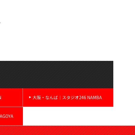
。
N
大阪・なんば｜スタジオ246 NAMBA
GOYA