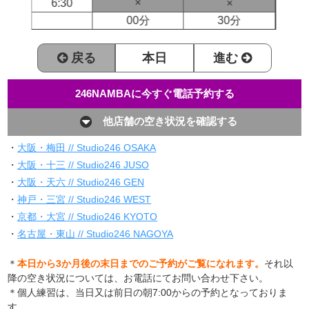
×
6:30
×
00分
30分
戻る
本日
進む
246NAMBAに今すぐ電話予約する
他店舗の空き状況を確認する
・
大阪・梅田 // Studio246 OSAKA
・
大阪・十三 // Studio246 JUSO
・
大阪・天六 // Studio246 GEN
・
神戸・三宮 // Studio246 WEST
・
京都・大宮 // Studio246 KYOTO
・
名古屋・東山 // Studio246 NAGOYA
＊
本日から3か月後の末日までのご予約がご覧になれます。
それ以
降の空き状況については、お電話にてお問い合わせ下さい。
＊個人練習は、当日又は前日の朝7:00からの予約となっておりま
す。