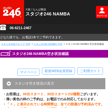
大阪 / なんば難波
スタジオ246 NAMBA
06-6211-2467
どなた様でも、お電話1本でご予約できます。
スタジオ246グループ
TOP
スタジオ246 NAMBA TOP
スタジオ246 NAMBA 空き状況確認
スタジオ246 NAMBA空き状況確認
新規WEB会員登録
ご利用ガイド
マイページ
スタジオ空き状況の見方
・お部屋は、
00分スタート、30分スタートの2種類
ございます。
・薄い黄色の枠のご予約は、お電話でのみ対応しております。
・
「 × 」と表示されている時間帯は、全ての部屋が予約済みです。