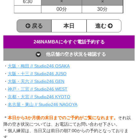
×
6:30
×
00分
30分
戻る
本日
進む
246NAMBAに今すぐ電話予約する
他店舗の空き状況を確認する
・
大阪・梅田 // Studio246 OSAKA
・
大阪・十三 // Studio246 JUSO
・
大阪・天六 // Studio246 GEN
・
神戸・三宮 // Studio246 WEST
・
京都・大宮 // Studio246 KYOTO
・
名古屋・東山 // Studio246 NAGOYA
＊
本日から3か月後の末日までのご予約がご覧になれます。
それ以
降の空き状況については、お電話にてお問い合わせ下さい。
＊個人練習は、当日又は前日の朝7:00からの予約となっておりま
す。