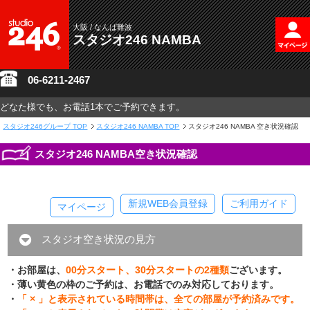
大阪 / なんば難波
スタジオ246 NAMBA
06-6211-2467
どなた様でも、お電話1本でご予約できます。
スタジオ246グループ
TOP
スタジオ246 NAMBA TOP
スタジオ246 NAMBA 空き状況確認
スタジオ246 NAMBA空き状況確認
新規WEB会員登録
ご利用ガイド
マイページ
スタジオ空き状況の見方
・お部屋は、
00分スタート、30分スタートの2種類
ございます。
・薄い黄色の枠のご予約は、お電話でのみ対応しております。
・
「 × 」と表示されている時間帯は、全ての部屋が予約済みです。