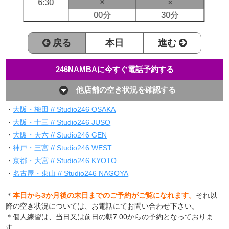
×
6:30
×
00分
30分
戻る
本日
進む
246NAMBAに今すぐ電話予約する
他店舗の空き状況を確認する
・
大阪・梅田 // Studio246 OSAKA
・
大阪・十三 // Studio246 JUSO
・
大阪・天六 // Studio246 GEN
・
神戸・三宮 // Studio246 WEST
・
京都・大宮 // Studio246 KYOTO
・
名古屋・東山 // Studio246 NAGOYA
＊
本日から3か月後の末日までのご予約がご覧になれます。
それ以
降の空き状況については、お電話にてお問い合わせ下さい。
＊個人練習は、当日又は前日の朝7:00からの予約となっておりま
す。