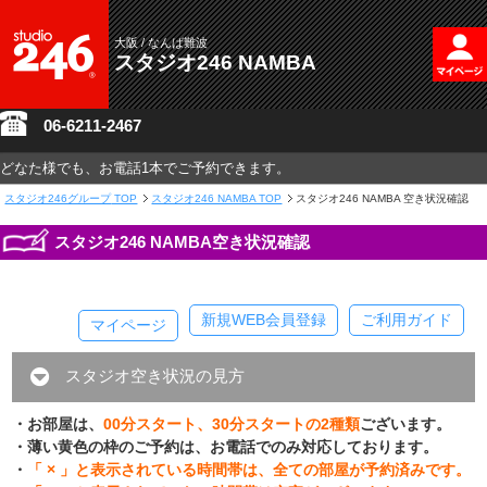
大阪 / なんば難波
スタジオ246 NAMBA
06-6211-2467
どなた様でも、お電話1本でご予約できます。
スタジオ246グループ
TOP
スタジオ246 NAMBA TOP
スタジオ246 NAMBA 空き状況確認
スタジオ246 NAMBA空き状況確認
新規WEB会員登録
ご利用ガイド
マイページ
スタジオ空き状況の見方
・お部屋は、
00分スタート、30分スタートの2種類
ございます。
・薄い黄色の枠のご予約は、お電話でのみ対応しております。
・
「 × 」と表示されている時間帯は、全ての部屋が予約済みです。