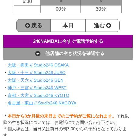
×
6:30
×
00分
30分
戻る
本日
進む
246NAMBAに今すぐ電話予約する
他店舗の空き状況を確認する
・
大阪・梅田 // Studio246 OSAKA
・
大阪・十三 // Studio246 JUSO
・
大阪・天六 // Studio246 GEN
・
神戸・三宮 // Studio246 WEST
・
京都・大宮 // Studio246 KYOTO
・
名古屋・東山 // Studio246 NAGOYA
＊
本日から3か月後の末日までのご予約がご覧になれます。
それ以
降の空き状況については、お電話にてお問い合わせ下さい。
＊個人練習は、当日又は前日の朝7:00からの予約となっておりま
す。