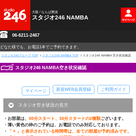
大阪 / なんば難波
スタジオ246 NAMBA
06-6211-2467
どなた様でも、お電話1本でご予約できます。
スタジオ246グループ
TOP
スタジオ246 NAMBA TOP
スタジオ246 NAMBA 空き状況確認
スタジオ246 NAMBA空き状況確認
新規WEB会員登録
ご利用ガイド
マイページ
スタジオ空き状況の見方
・お部屋は、
00分スタート、30分スタートの2種類
ございます。
・薄い黄色の枠のご予約は、お電話でのみ対応しております。
・
「 × 」と表示されている時間帯は、全ての部屋が予約済みです。