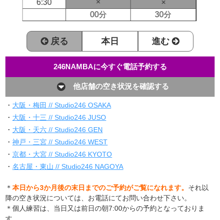
×
6:30
×
00分
30分
戻る
本日
進む
246NAMBAに今すぐ電話予約する
他店舗の空き状況を確認する
・
大阪・梅田 // Studio246 OSAKA
・
大阪・十三 // Studio246 JUSO
・
大阪・天六 // Studio246 GEN
・
神戸・三宮 // Studio246 WEST
・
京都・大宮 // Studio246 KYOTO
・
名古屋・東山 // Studio246 NAGOYA
＊
本日から3か月後の末日までのご予約がご覧になれます。
それ以
降の空き状況については、お電話にてお問い合わせ下さい。
＊個人練習は、当日又は前日の朝7:00からの予約となっておりま
す。