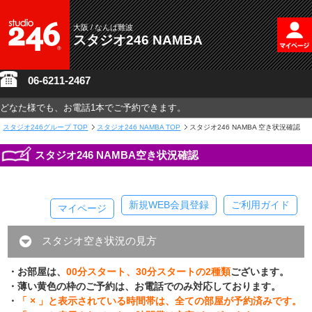
大阪 / なんば難波
スタジオ246 NAMBA
06-6211-2467
どなた様でも、お電話1本でご予約できます。
スタジオ246グループ
TOP
スタジオ246 NAMBA TOP
スタジオ246 NAMBA 空き状況確認
スタジオ246 NAMBA空き状況確認
新規WEB会員登録
ご利用ガイド
マイページ
スタジオ空き状況の見方
・お部屋は、
00分スタート、30分スタートの2種類
ございます。
・薄い黄色の枠のご予約は、お電話でのみ対応しております。
・
「 × 」と表示されている時間帯は、全ての部屋が予約済みです。