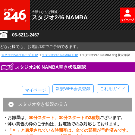
大阪 / なんば難波
スタジオ246 NAMBA
06-6211-2467
どなた様でも、お電話1本でご予約できます。
スタジオ246グループ
TOP
スタジオ246 NAMBA TOP
スタジオ246 NAMBA 空き状況確認
スタジオ246 NAMBA空き状況確認
新規WEB会員登録
ご利用ガイド
マイページ
スタジオ空き状況の見方
・お部屋は、
00分スタート、30分スタートの2種類
ございます。
・薄い黄色の枠のご予約は、お電話でのみ対応しております。
・
「 × 」と表示されている時間帯は、全ての部屋が予約済みです。