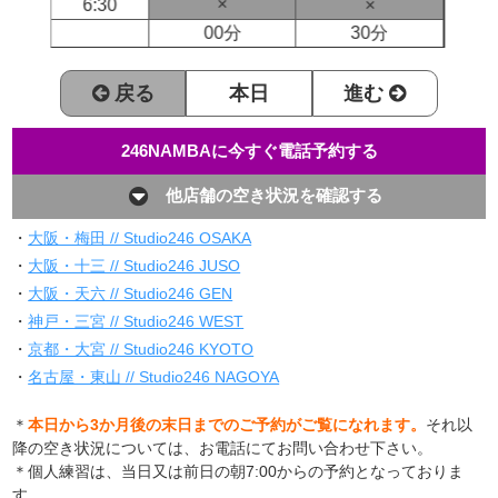
×
6:30
×
00分
30分
戻る
本日
進む
246NAMBAに今すぐ電話予約する
他店舗の空き状況を確認する
・
大阪・梅田 // Studio246 OSAKA
・
大阪・十三 // Studio246 JUSO
・
大阪・天六 // Studio246 GEN
・
神戸・三宮 // Studio246 WEST
・
京都・大宮 // Studio246 KYOTO
・
名古屋・東山 // Studio246 NAGOYA
＊
本日から3か月後の末日までのご予約がご覧になれます。
それ以
降の空き状況については、お電話にてお問い合わせ下さい。
＊個人練習は、当日又は前日の朝7:00からの予約となっておりま
す。