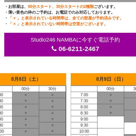
・お部屋は、
00分スタート、30分スタートの2種類
ございます。
・薄い黄色の枠のご予約は、お電話でのみ対応しております。
・
「 × 」と表示されている時間帯は、全ての部屋が予約済みです。
・
「 × 」と表示されていない時間帯は空室がございます。
Studio246 NAMBAに今すぐ電話予約
06-6211-2467
8月8日（土）
8月9日（日）
00分
30分
00分
3
00
×
×
7:00
×
×
×
30
×
7:30
×
00
×
8:00
×
×
×
30
×
8:30
×
00
×
9:00
×
30
×
9:30
×
:00
×
10:00