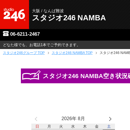
大阪 / なんば難波
スタジオ246 NAMBA
06-6211-2467
どなた様でも、お電話1本でご予約できます。
スタジオ246グループ
TOP
スタジオ246 NAMBA TOP
スタジオ246 NAM
スタジオ246 NAMBA空き状況
2026年 8月
日
月
火
水
木
金
土