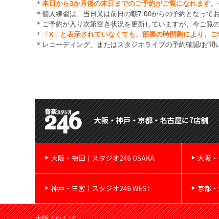
＊
本日から3か月後の末日までのご予約がご覧になれます。
＊個人練習は、当日又は前日の朝7:00からの予約となって
＊ご予約が入り次第空き状況を更新していますが、今ご覧
＊
「X」と表示されていなくても、部屋の時間割により、ご
＊レコーディング、またはスタジオライブの予約確認/お問
大阪・神戸・京都・名古屋に7店舗
大阪・梅田｜スタジオ246 OSAKA
大阪・
神戸・三宮｜スタジオ246 WEST
京都・
大阪 / なんば