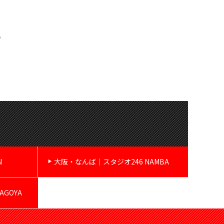
。
N
大阪・なんば｜スタジオ246 NAMBA
GOYA