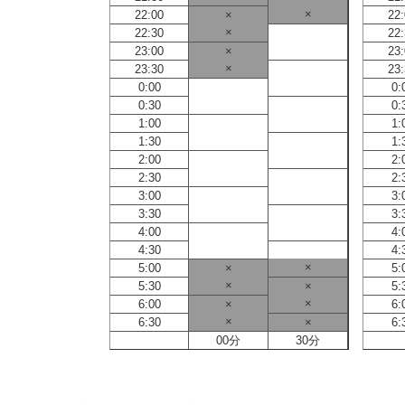
×
22:00
×
22
×
22:30
22
23:00
×
23
×
23:30
23
0:00
0:
0:30
0:
1:00
1:
1:30
1:
2:00
2:
2:30
2:
3:00
3:
3:30
3:
4:00
4:
4:30
4:
×
5:00
×
5:
×
5:30
×
5:
×
6:00
×
6:
×
6:30
×
6:
00分
30分