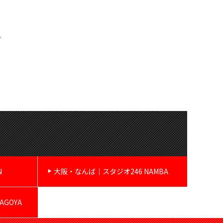
。
N
大阪・なんば｜スタジオ246 NAMBA
GOYA