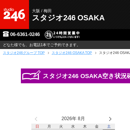
大阪 / 梅田
スタジオ246 OSAKA
06-6361-0246
どなた様でも、お電話1本でご予約できます。
スタジオ246グループ
TOP
スタジオ246 OSAKA TOP
スタジオ246 OSA
スタジオ246 OSAKA空き状況
2026年 8月
日
月
火
水
木
金
土