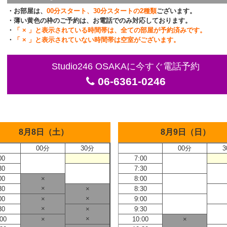
・お部屋は、
00分スタート、30分スタートの2種類
ございます。
・薄い黄色の枠のご予約は、お電話でのみ対応しております。
・
「 × 」と表示されている時間帯は、全ての部屋が予約済みです。
・
「 × 」と表示されていない時間帯は空室がございます。
Studio246 OSAKAに今すぐ電話予約
06-6361-0246
8月8日（土）
8月9日（日）
00分
30分
00分
3
00
7:00
30
7:30
00
×
8:00
×
30
×
8:30
×
00
×
9:00
×
30
×
9:30
×
:00
×
10:00
×