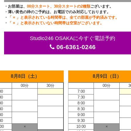
・お部屋は、
00分スタート、30分スタートの2種類
ございます。
・薄い黄色の枠のご予約は、お電話でのみ対応しております。
・
「 × 」と表示されている時間帯は、全ての部屋が予約済みです。
・
「 × 」と表示されていない時間帯は空室がございます。
Studio246 OSAKAに今すぐ電話予約
06-6361-0246
8月8日（土）
8月9日（日）
00分
30分
00分
3
00
7:00
30
7:30
00
8:00
30
8:30
00
9:00
30
9:30
:00
×
10:00
×