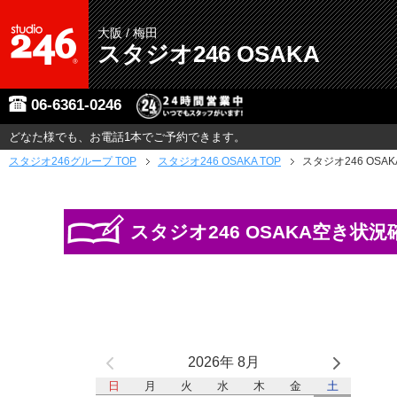
大阪 / 梅田
スタジオ246 OSAKA
06-6361-0246
どなた様でも、お電話1本でご予約できます。
スタジオ246グループ
TOP
スタジオ246 OSAKA TOP
スタジオ246 OSA
スタジオ246 OSAKA空き状況
2026年 8月
日
月
火
水
木
金
土