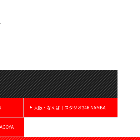
。
N
大阪・なんば｜スタジオ246 NAMBA
GOYA