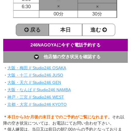
×
6:30
×
00分
30分
戻る
本日
進む
246NAGOYAに今すぐ電話予約する
他店舗の空き状況を確認する
・
大阪・梅田 // Studio246 OSAKA
・
大阪・十三 // Studio246 JUSO
・
大阪・天六 // Studio246 GEN
・
大阪・なんば // Studio246 NAMBA
・
神戸・三宮 // Studio246 WEST
・
京都・大宮 // Studio246 KYOTO
＊
本日から3か月後の末日までのご予約がご覧になれます。
それ以
降の空き状況については、お電話にてお問い合わせ下さい。
＊個人練習は、当日又は前日の朝7:00からの予約となっておりま