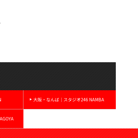
。
N
大阪・なんば｜スタジオ246 NAMBA
GOYA