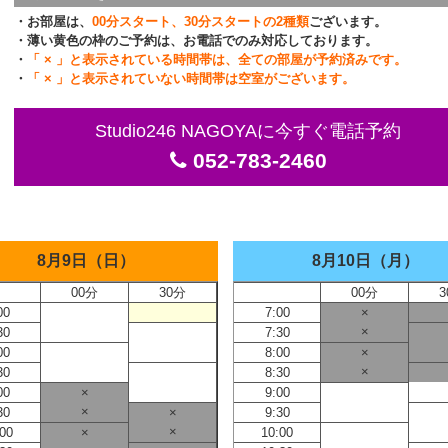
・お部屋は、
00分スタート、30分スタートの2種類
ございます。
・薄い黄色の枠のご予約は、お電話でのみ対応しております。
・
「 × 」と表示されている時間帯は、全ての部屋が予約済みです。
・
「 × 」と表示されていない時間帯は空室がございます。
Studio246 NAGOYAに今すぐ電話予約
052-783-2460
8月9日（日）
8月10日（月）
00分
30分
00分
3
00
7:00
×
×
30
7:30
00
8:00
×
×
30
8:30
00
×
9:00
×
30
×
9:30
×
:00
×
10:00