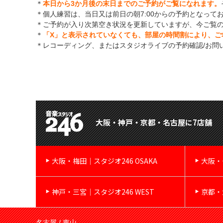
＊
本日から3か月後の末日までのご予約がご覧になれます。
＊個人練習は、当日又は前日の朝7:00からの予約となって
＊ご予約が入り次第空き状況を更新していますが、今ご覧
＊
「X」と表示されていなくても、部屋の時間割により、ご
＊レコーディング、またはスタジオライブの予約確認/お問
大阪・神戸・京都・名古屋に7店舗
大阪・梅田｜スタジオ246 OSAKA
大阪・
神戸・三宮｜スタジオ246 WEST
京都・
名古屋 / 東山