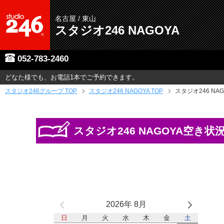
名古屋 / 東山
スタジオ246 NAGOYA
052-783-2460
どなた様でも、お電話1本でご予約できます。
スタジオ246グループ
TOP
スタジオ246 NAGOYA TOP
スタジオ246 NA
スタジオ246 NAGOYA空き状
2026年 8月
日
月
火
水
木
金
土