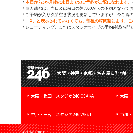
＊
本日から3か月後の末日までのご予約がご覧になれます。
＊個人練習は、当日又は前日の朝7:00からの予約となって
＊ご予約が入り次第空き状況を更新していますが、今ご覧
＊
「X」と表示されていなくても、部屋の時間割により、ご
＊レコーディング、またはスタジオライブの予約確認/お問
大阪・神戸・京都・名古屋に7店舗
大阪・梅田｜スタジオ246 OSAKA
大阪・
神戸・三宮｜スタジオ246 WEST
京都・
名古屋 / 東山