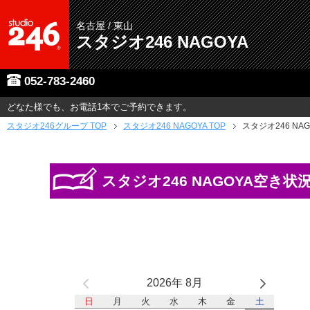
名古屋 / 東山
スタジオ246 NAGOYA
052-783-2460
どなた様でも、お電話1本でご予約できます。
スタジオ246グループ
TOP
スタジオ246 NAGOYA TOP
スタジオ246 NA
スタジオ246 NAGOYA空き状
2026年 8月
日
月
火
水
木
金
土