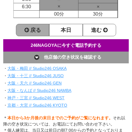
×
6:30
×
00分
30分
戻る
本日
進む
246NAGOYAに今すぐ電話予約する
他店舗の空き状況を確認する
・
大阪・梅田 // Studio246 OSAKA
・
大阪・十三 // Studio246 JUSO
・
大阪・天六 // Studio246 GEN
・
大阪・なんば // Studio246 NAMBA
・
神戸・三宮 // Studio246 WEST
・
京都・大宮 // Studio246 KYOTO
＊
本日から3か月後の末日までのご予約がご覧になれます。
それ以
降の空き状況については、お電話にてお問い合わせ下さい。
＊個人練習は、当日又は前日の朝7:00からの予約となっておりま