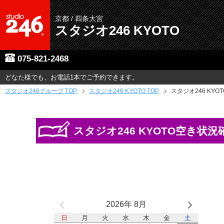
京都 / 四条大宮
スタジオ246 KYOTO
075-821-2468
どなた様でも、お電話1本でご予約できます。
スタジオ246グループ
TOP
スタジオ246 KYOTO TOP
スタジオ246 KYO
スタジオ246 KYOTO空き状況
2026年 8月
日
月
火
水
木
金
土