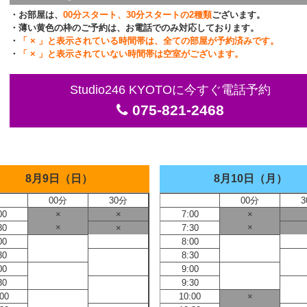
・お部屋は、
00分スタート、30分スタートの2種類
ございます。
・薄い黄色の枠のご予約は、お電話でのみ対応しております。
・
「 × 」と表示されている時間帯は、全ての部屋が予約済みです。
・
「 × 」と表示されていない時間帯は空室がございます。
Studio246 KYOTOに今すぐ電話予約
075-821-2468
8月9日（日）
8月10日（月）
00分
30分
00分
3
00
×
×
7:00
×
×
×
30
×
7:30
00
8:00
30
8:30
00
9:00
30
9:30
:00
10:00
×