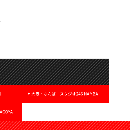
。
N
大阪・なんば｜スタジオ246 NAMBA
GOYA