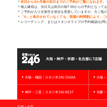
＊
本日から3か月後の末日までのご予約がご覧になれます。
＊個人練習は、当日又は前日の朝7:00からの予約となって
＊ご予約が入り次第空き状況を更新していますが、今ご覧
＊
「X」と表示されていなくても、部屋の時間割により、ご
＊レコーディング、またはスタジオライブの予約確認/お問
大阪・神戸・京都・名古屋に7店舗
大阪・梅田｜スタジオ246 OSAKA
大阪・
神戸・三宮｜スタジオ246 WEST
京都・
京都 / 大宮