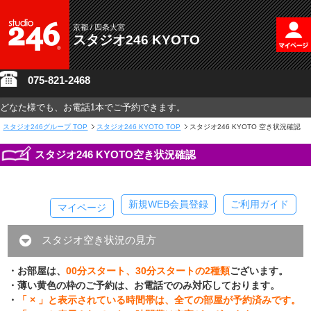
京都 / 四条大宮
スタジオ246 KYOTO
075-821-2468
どなた様でも、お電話1本でご予約できます。
スタジオ246グループ
TOP
スタジオ246 KYOTO TOP
スタジオ246 KYOTO 空き状況確認
スタジオ246 KYOTO空き状況確認
新規WEB会員登録
ご利用ガイド
マイページ
スタジオ空き状況の見方
・お部屋は、
00分スタート、30分スタートの2種類
ございます。
・薄い黄色の枠のご予約は、お電話でのみ対応しております。
・
「 × 」と表示されている時間帯は、全ての部屋が予約済みです。