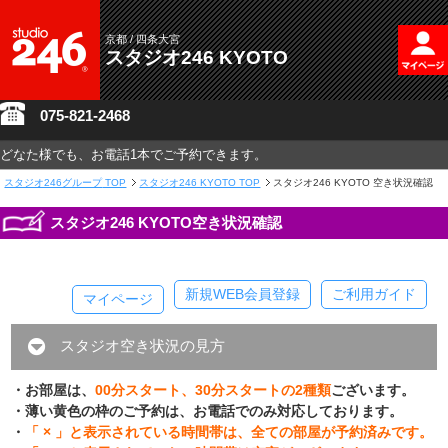
京都 / 四条大宮
スタジオ246 KYOTO
075-821-2468
どなた様でも、お電話1本でご予約できます。
スタジオ246グループ
TOP
スタジオ246 KYOTO TOP
スタジオ246 KYOTO 空き状況確認
スタジオ246 KYOTO空き状況確認
新規WEB会員登録
ご利用ガイド
マイページ
スタジオ空き状況の見方
・お部屋は、
00分スタート、30分スタートの2種類
ございます。
・薄い黄色の枠のご予約は、お電話でのみ対応しております。
・
「 × 」と表示されている時間帯は、全ての部屋が予約済みです。