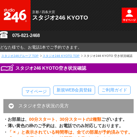
京都 / 四条大宮
スタジオ246 KYOTO
075-821-2468
どなた様でも、お電話1本でご予約できます。
スタジオ246グループ
TOP
スタジオ246 KYOTO TOP
スタジオ246 KYOTO 空き状況確認
スタジオ246 KYOTO空き状況確認
新規WEB会員登録
ご利用ガイド
マイページ
スタジオ空き状況の見方
・お部屋は、
00分スタート、30分スタートの2種類
ございます。
・薄い黄色の枠のご予約は、お電話でのみ対応しております。
・
「 × 」と表示されている時間帯は、全ての部屋が予約済みです。