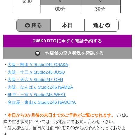
×
6:30
×
00分
30分
戻る
本日
進む
246KYOTOに今すぐ電話予約する
他店舗の空き状況を確認する
・
大阪・梅田 // Studio246 OSAKA
・
大阪・十三 // Studio246 JUSO
・
大阪・天六 // Studio246 GEN
・
大阪・なんば // Studio246 NAMBA
・
神戸・三宮 // Studio246 WEST
・
名古屋・東山 // Studio246 NAGOYA
＊
本日から3か月後の末日までのご予約がご覧になれます。
それ以
降の空き状況については、お電話にてお問い合わせ下さい。
＊個人練習は、当日又は前日の朝7:00からの予約となっておりま
す。