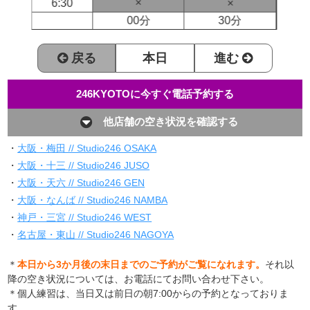
×
6:30
×
00分
30分
戻る
本日
進む
246KYOTOに今すぐ電話予約する
他店舗の空き状況を確認する
・
大阪・梅田 // Studio246 OSAKA
・
大阪・十三 // Studio246 JUSO
・
大阪・天六 // Studio246 GEN
・
大阪・なんば // Studio246 NAMBA
・
神戸・三宮 // Studio246 WEST
・
名古屋・東山 // Studio246 NAGOYA
＊
本日から3か月後の末日までのご予約がご覧になれます。
それ以
降の空き状況については、お電話にてお問い合わせ下さい。
＊個人練習は、当日又は前日の朝7:00からの予約となっておりま
す。