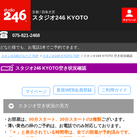
京都 / 四条大宮
スタジオ246 KYOTO
075-821-2468
どなた様でも、お電話1本でご予約できます。
スタジオ246グループ
TOP
スタジオ246 KYOTO TOP
スタジオ246 KYOTO 空き状況確認
スタジオ246 KYOTO空き状況確認
新規WEB会員登録
ご利用ガイド
マイページ
スタジオ空き状況の見方
・お部屋は、
00分スタート、30分スタートの2種類
ございます。
・薄い黄色の枠のご予約は、お電話でのみ対応しております。
・
「 × 」と表示されている時間帯は、全ての部屋が予約済みです。