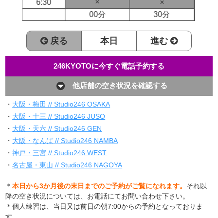
×
6:30
×
00分
30分
戻る
本日
進む
246KYOTOに今すぐ電話予約する
他店舗の空き状況を確認する
・
大阪・梅田 // Studio246 OSAKA
・
大阪・十三 // Studio246 JUSO
・
大阪・天六 // Studio246 GEN
・
大阪・なんば // Studio246 NAMBA
・
神戸・三宮 // Studio246 WEST
・
名古屋・東山 // Studio246 NAGOYA
＊
本日から3か月後の末日までのご予約がご覧になれます。
それ以
降の空き状況については、お電話にてお問い合わせ下さい。
＊個人練習は、当日又は前日の朝7:00からの予約となっておりま
す。