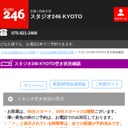
京都 / 四条大宮
スタジオ246 KYOTO
075-821-2468
どなた様でも、お電話1本でご予約できます。
スタジオ246グループ
TOP
スタジオ246 KYOTO TOP
スタジオ246 KYOTO 空き状況確認
スタジオ246 KYOTO空き状況確認
新規WEB会員登録
ご利用ガイド
マイページ
スタジオ空き状況の見方
・お部屋は、
00分スタート、30分スタートの2種類
ございます。
・薄い黄色の枠のご予約は、お電話でのみ対応しております。
・
「 × 」と表示されている時間帯は、全ての部屋が予約済みです。