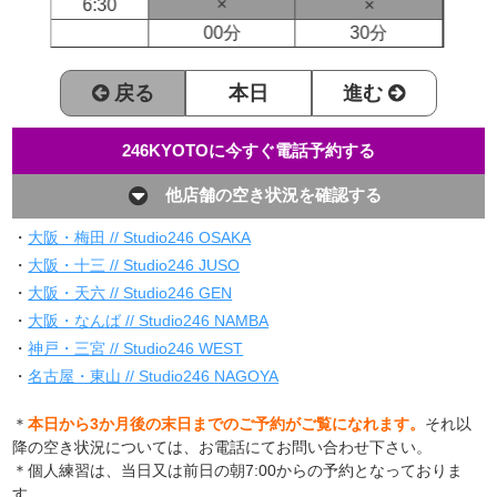
×
6:30
×
00分
30分
戻る
本日
進む
246KYOTOに今すぐ電話予約する
他店舗の空き状況を確認する
・
大阪・梅田 // Studio246 OSAKA
・
大阪・十三 // Studio246 JUSO
・
大阪・天六 // Studio246 GEN
・
大阪・なんば // Studio246 NAMBA
・
神戸・三宮 // Studio246 WEST
・
名古屋・東山 // Studio246 NAGOYA
＊
本日から3か月後の末日までのご予約がご覧になれます。
それ以
降の空き状況については、お電話にてお問い合わせ下さい。
＊個人練習は、当日又は前日の朝7:00からの予約となっておりま
す。