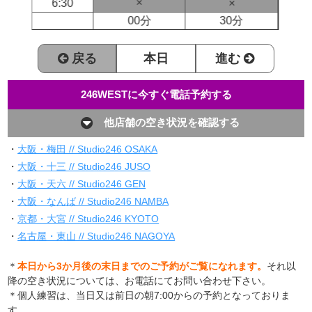
×
6:30
×
00分
30分
戻る
本日
進む
246WESTに今すぐ電話予約する
他店舗の空き状況を確認する
・
大阪・梅田 // Studio246 OSAKA
・
大阪・十三 // Studio246 JUSO
・
大阪・天六 // Studio246 GEN
・
大阪・なんば // Studio246 NAMBA
・
京都・大宮 // Studio246 KYOTO
・
名古屋・東山 // Studio246 NAGOYA
＊
本日から3か月後の末日までのご予約がご覧になれます。
それ以
降の空き状況については、お電話にてお問い合わせ下さい。
＊個人練習は、当日又は前日の朝7:00からの予約となっておりま
す。