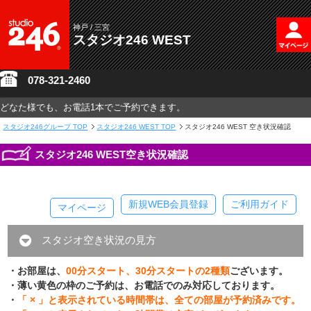
神戸 / 三宮
スタジオ246 WEST
078-321-2460
どなた様でも、お電話1本でご予約できます。
スタジオ246グループ
TOP
スタジオ246 WEST TOP
スタジオ246 WEST 空き状況確認
スタジオ246 WEST空き状況確認
新規WEB会員登録
ご利用ガイド
マイページ
スタジオ空き状況の見方
・お部屋は、
00分スタート、30分スタートの2種類
ございます。
・薄い黄色の枠のご予約は、お電話でのみ対応しております。
・
「 × 」と表示されている時間帯は、全ての部屋が予約済みです。