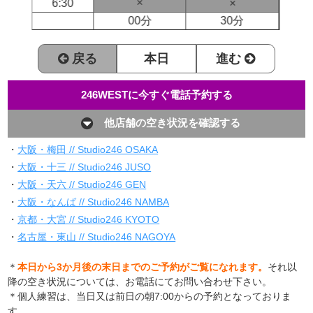
×
6:30
×
00分
30分
戻る
本日
進む
246WESTに今すぐ電話予約する
他店舗の空き状況を確認する
・
大阪・梅田 // Studio246 OSAKA
・
大阪・十三 // Studio246 JUSO
・
大阪・天六 // Studio246 GEN
・
大阪・なんば // Studio246 NAMBA
・
京都・大宮 // Studio246 KYOTO
・
名古屋・東山 // Studio246 NAGOYA
＊
本日から3か月後の末日までのご予約がご覧になれます。
それ以
降の空き状況については、お電話にてお問い合わせ下さい。
＊個人練習は、当日又は前日の朝7:00からの予約となっておりま
す。