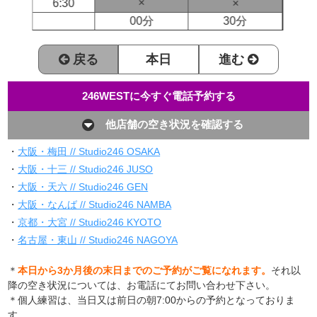
×
6:30
×
00分
30分
戻る
本日
進む
246WESTに今すぐ電話予約する
他店舗の空き状況を確認する
・
大阪・梅田 // Studio246 OSAKA
・
大阪・十三 // Studio246 JUSO
・
大阪・天六 // Studio246 GEN
・
大阪・なんば // Studio246 NAMBA
・
京都・大宮 // Studio246 KYOTO
・
名古屋・東山 // Studio246 NAGOYA
＊
本日から3か月後の末日までのご予約がご覧になれます。
それ以
降の空き状況については、お電話にてお問い合わせ下さい。
＊個人練習は、当日又は前日の朝7:00からの予約となっておりま
す。