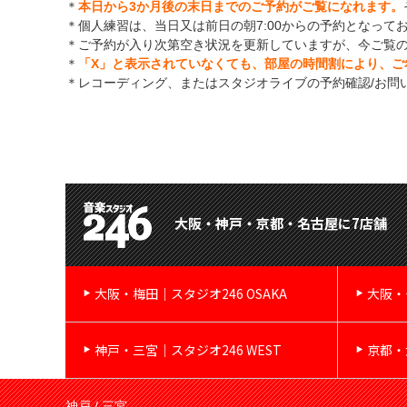
＊
本日から3か月後の末日までのご予約がご覧になれます。
＊個人練習は、当日又は前日の朝7:00からの予約となって
＊ご予約が入り次第空き状況を更新していますが、今ご覧
＊
「X」と表示されていなくても、部屋の時間割により、ご
＊レコーディング、またはスタジオライブの予約確認/お問
大阪・神戸・京都・名古屋に7店舗
大阪・梅田｜スタジオ246 OSAKA
大阪・
神戸・三宮｜スタジオ246 WEST
京都・
神戸 / 三宮