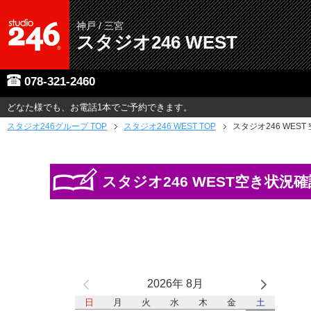
神戸 / 三宮
スタジオ246 WEST
078-321-2460
どなた様でも、お電話1本でご予約できます。
スタジオ246グループ
TOP
スタジオ246 WEST TOP
スタジオ246 WES
スタジオ246 WEST空き状況確
2026年 8月
日
月
火
水
木
金
土