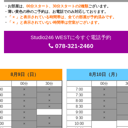
・お部屋は、
00分スタート、30分スタートの2種類
ございます。
・薄い黄色の枠のご予約は、お電話でのみ対応しております。
・
「 × 」と表示されている時間帯は、全ての部屋が予約済みです。
・
「 × 」と表示されていない時間帯は空室がございます。
Studio246 WESTに今すぐ電話予約
078-321-2460
8月9日（日）
8月10日（月）
00分
30分
00分
3
00
×
×
7:00
×
×
×
30
×
7:30
×
00
×
8:00
×
×
×
30
×
8:30
00
×
9:00
×
×
×
30
×
9:30
×
:00
×
10:00