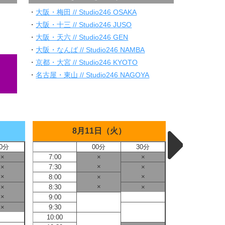
・
大阪・梅田 // Studio246 OSAKA
・
大阪・十三 // Studio246 JUSO
・
大阪・天六 // Studio246 GEN
・
大阪・なんば // Studio246 NAMBA
・
京都・大宮 // Studio246 KYOTO
・
名古屋・東山 // Studio246 NAGOYA
8月11日（火）
8
0分
00分
30分
×
7:00
×
×
7:00
×
×
7:30
×
7:30
×
×
8:00
×
8:00
×
×
8:30
×
8:30
×
9:00
9:00
×
9:30
9:30
10:00
10:00