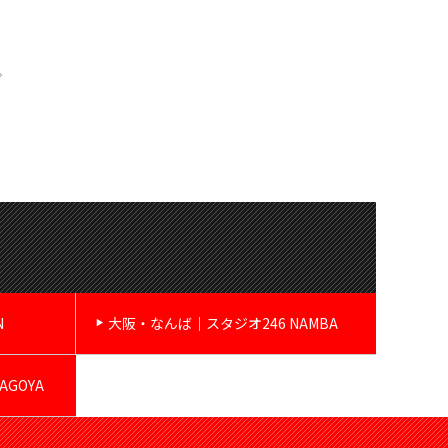
。
N
大阪・なんば｜スタジオ246 NAMBA
GOYA