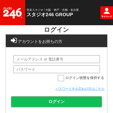
音楽スタジオ / 大阪・神戸・京都・名古屋
スタジオ246 GROUP
ログイン
アカウントをお持ちの方
ログイン状態を保持する
パスワードをお忘れの方はこちら