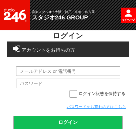
音楽スタジオ / 大阪・神戸・京都・名古屋
スタジオ246 GROUP
ログイン
アカウントをお持ちの方
ログイン状態を保持する
パスワードをお忘れの方はこちら