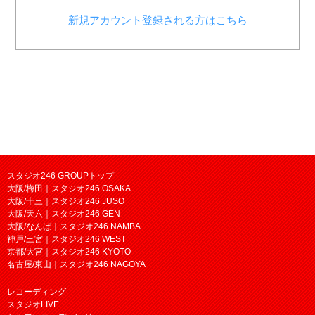
新規アカウント登録される方はこちら
スタジオ246 GROUPトップ
大阪/梅田｜スタジオ246 OSAKA
大阪/十三｜スタジオ246 JUSO
大阪/天六｜スタジオ246 GEN
大阪/なんば｜スタジオ246 NAMBA
神戸/三宮｜スタジオ246 WEST
京都/大宮｜スタジオ246 KYOTO
名古屋/東山｜スタジオ246 NAGOYA
レコーディング
スタジオLIVE