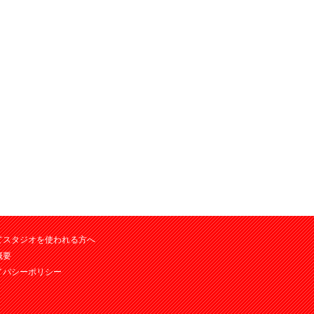
てスタジオを使われる方へ
概要
イバシーポリシー