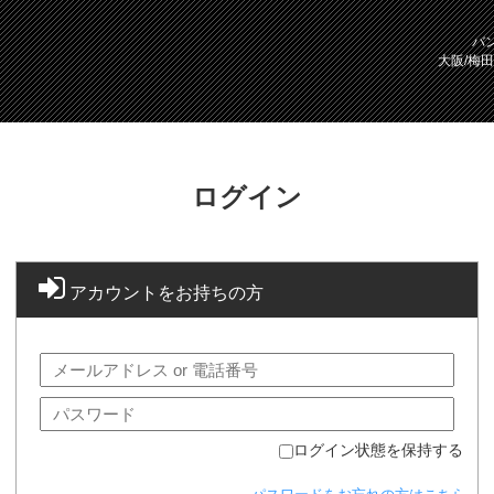
バ
大阪/梅
ログイン
アカウントをお持ちの方
ログイン状態を保持する