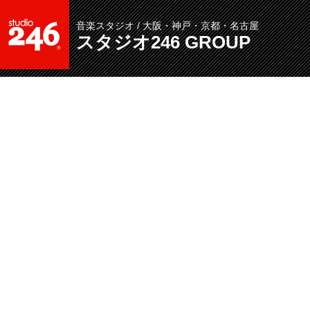
音楽スタジオ / 大阪・神戸・京都・名古屋
スタジオ246 GROUP