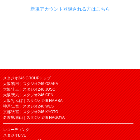
新規アカウント登録される方はこちら
スタジオ246 GROUPトップ
大阪/梅田｜スタジオ246 OSAKA
大阪/十三｜スタジオ246 JUSO
大阪/天六｜スタジオ246 GEN
大阪/なんば｜スタジオ246 NAMBA
神戸/三宮｜スタジオ246 WEST
京都/大宮｜スタジオ246 KYOTO
名古屋/東山｜スタジオ246 NAGOYA
レコーディング
スタジオLIVE